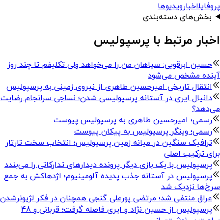
پروفایل
اخبار
ویدیوها
بخش‌های دسته‌بندی
اخبار مرتبط با پرسپولیس
حسین ابرقویی: سپاهان من را می‌‎خواهد ولی تکلیفم تا چند روز
آینده مشخص می‌شود
انتقال تاریخی امیرحسین طاهری از نیروی زمینی به پرسپولیس
دانیال ایری در آستانه پرسپولیسی شدن؛ نساجی سرانجام رضایت
می‌دهد؟
رسمی؛ امیرحسین طاهری به پرسپولیس پیوست
رسمی؛ وینگر پرسپولیس به پیکان پیوست
ترافیک سنگین در میانه زمین پرسپولیس؛ انتخاب سخت تارتار
برای ترکیب اصلی
پرسپولیس با یک بازی دیگر پرونده دیدارهای تدارکاتی را می‌بندد
پرسپولیس در آستانه جذب پدیده آلومینیوم؛ اژدهاکش به جمع
سرخ‌ها نزدیک شد
عراق منتفی شد؛ مرتضی پورعلی گنجی همچنان در فکر لژیونرشدن
پرسپولیس از حسین‌ نژاد و ایری فاصله گرفت؛ قربانی و 48