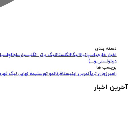
دسته بندی
اخبار خارجی
اسپانیا
لالیگا
انگلستان
لیگ برتر انگلیس
بارسلونا
چلسی
ل
درخواستی و ...)
برچسب ها
رامیرز
جان تری
آندرس اینیستا
فرناندو تورس
نیمه نهایی لیگ قهرما
آخرین اخبار