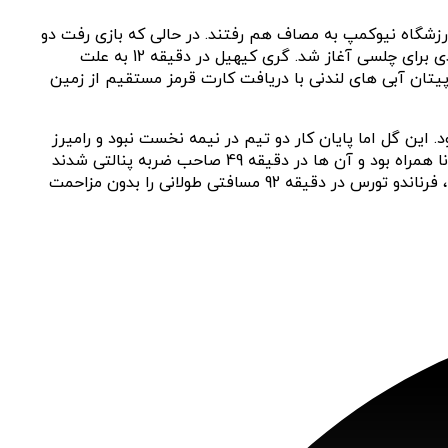
یی لیگ قهرمانان اروپا فصل 2011/12،‌ دو تیم بارسلونا و چلسی در ورزشگاه نیوکمپ به مصاف هم رفتند. در حالی که بازی رفت دو
تیم در لندن با گل دیدیه دروگبا 1-0 به سود چلسی به پایان رسیده بود، نیمه اول این دیدار با شروعی طوفانی برای بارسلونا و ناامیدی برای چلسی آغاز شد. گری کیهیل در دقیقه 12 به علت
یقه بعد، جان تری، کاپیتان آبی های لندنی با دریافت کارت قرمز مستقیم از زمین
ی راحت شود. این گل اما پایان کار دو تیم در نیمه نخست نبود و رامیرز
در آخرین لحظات بازی با ضربه چیپ دیدنی گل اول چلسی را وارد دروازه ویکتور والدز کرد. نیمه دوم نیز با حملات همه جانبه بارسلونا همراه بود و آن ها در دقیقه 49 صاحب ضربه پنالتی شدند
اما لیونل مسی این ضربه را از دست داد. حملات همه جانبه بارسلونا در نیمه دوم ثمری نداشت تا اینکه در آخرین موقعیت مسابقه، فرناندو تورس در دقیقه 92 مسافتی طولانی را بدون مزاحمت