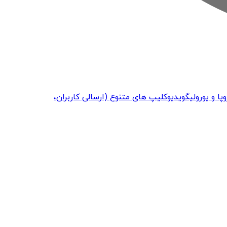
پا و یورولیگ
ویدیو
کلیپ های متنوع (ارسالی کاربران،