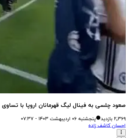
صعود چلسی به فینال لیگ قهرمانان اروپا با تساوی 2-2 مقابل بارسلونا در نیوکمپ (2012/4/24) / فیلم
۲٬۳۶۹
بازدید
پنجشنبه ۰۶ اردیبهشت ۱۴۰۳ - 0۷:۳۷
احسان کاشف زاده