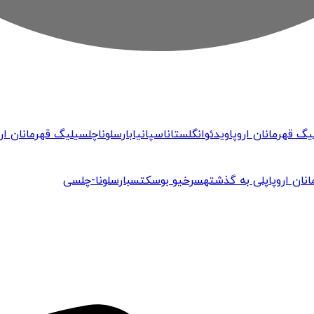
یگ قهرمانان اروپا
ویدئو
انگلستان
اسپانیا
بارسلونا
چلسی
لیگ قهرمانان ارو
نان اروپا
پلی به گذشته
سرخیو بوسکتس
بارسلونا-چلسی