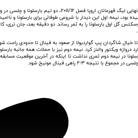
سال 2012 در چنین روزی و در چارچوب دور برگشت مرحله نیمه نها
مین مسابقه خارج شد و در دقیقه 35 سرخیو بوسکتس گل اول بارسلونا را به ثمر رساند. دو دق
سلونا را به ثمر رساند تا خیال شاگردان پپ گواردیولا از صعود به فینال تا حدود
 نتیجه 3-2 راهی فینال مونیخ شود.