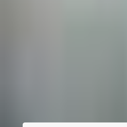
دلانه است»، از مبارزه انصراف داد. کارینی در مصاحبه پس از
حت معاینات پزشکی قرار گرفت.
این‌ جنجال‌ها، فرضیه زن نبودن ایمان خلیف (ایمان در الجزایر نامی زنانه است) را مطرح کرد. این فرضیه، آن‌جایی پررنگ‌تر شد که بوکسور 25 ساله الجزایری در مسابقات جهانی بوکس 2023 با
هانی بوکس قرار نگرفت. حتی مقاماتی از دولت ایتالیا نیز
علاوه‌بر ایمان خلیف، لین یو تینگ از تایوان نیز دیگر بوکسوری است که پیش از شروع المپیک، شبهاتی درباره جنسیتش مطرح شده چرا که اتحادیه جهانی بوکس (IBA)، تست جنسیت او را نیز
 جلوی قهرمانی‌اش را بگیرند.
پیش صلاحیت این دو بوکسور برای حضور در المپیک 2024 پاریس را تایید کرد. دلیل مجوز گرفتن خلیف و یو تینگ برای حضور در المپیک این
نجش قرار می‌دهد و IBA صلاحیت تایید جنسیت ورزشکاران شرکت‌کننده در المپیک را ندارد. کمیته بین‌المللی المپیک