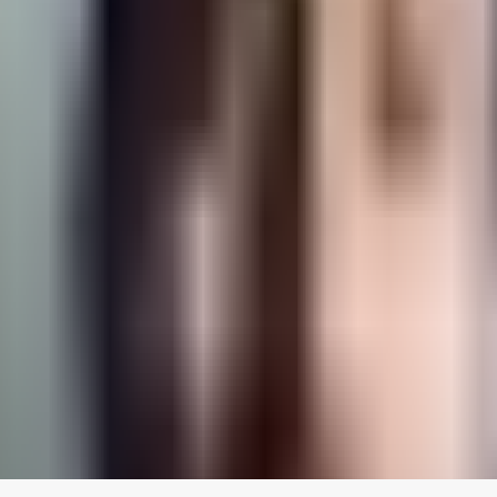
ده است اما این شایعات تا چه حقیقت دارند؟
ز ایتالیا
در دسته 66 کیلوگرم بوکس زنان المپیک 2024 پاریس، بسیار خبرساز شده است.
 بوکسور ایتالیایی پس از دریافت دو مشت محکم، با سر دادن فریاد «این ناعا
ت‌هایی بود که تاکنون خورده و به‌دنبال کبودی بینی و گونه‌اش، ت
جنسیت او به دلیل بالا بودن سطح تستسترون، مورد تایید اتحادیه ج
تی ورزشکار کشورشان ابراز نگرانی کردند.
نش به محرومیتش در مسابقات جهانی گفته بود این توطئه‌ای است تا
اگرچه کمیته بین‌المللی المپیک (IOC) چند هفته 
است که IOC جنسیت ورزشکاران برای حضور در این مسابقات را مورد س
گونه اعلام کرده است: