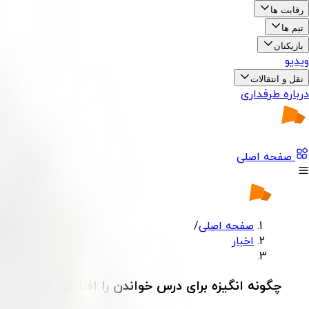
رقابت ها
تیم ها
بازیکنان
ویدیو
نقل و انتقالات
درباره طرفداری
صفحه اصلی
صفحه اصلی
/
اخبار
چگونه انگیزه برای درس خواندن را افزایش دهیم؟ را