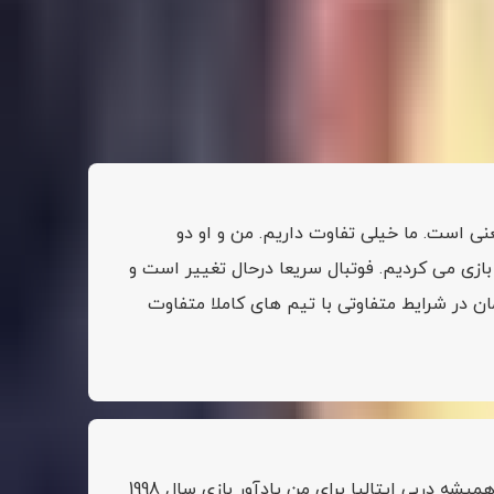
بخش های مهم صحبت های او را مرور می کنیم.
 است. ما خیلی تفاوت داریم. من و او دو
د. ما در دوران متفاوتی بازی می کردیم. فوتبال سریعا درحال تغییر است و
 در شرایط متفاوتی با تیم های کاملا متفاوت
دربی ایتالیا؟ این بازی از آن دست دیدارهایی است که یک تیم با پیروزی در آن به چیزی بیش از امتیازات می رسد. همیشه دربی ایتالیا برای من یادآور بازی سال 1998