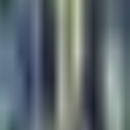
دسته بندی
اخبار خارجی
ایتالیا
سری آ
اینتر
یوونتوس
اختصاصی
برچسب ها
کریستیانو رونالدو
رونالدو نازاریو
دربی ایتالیا
آخرین اخبار