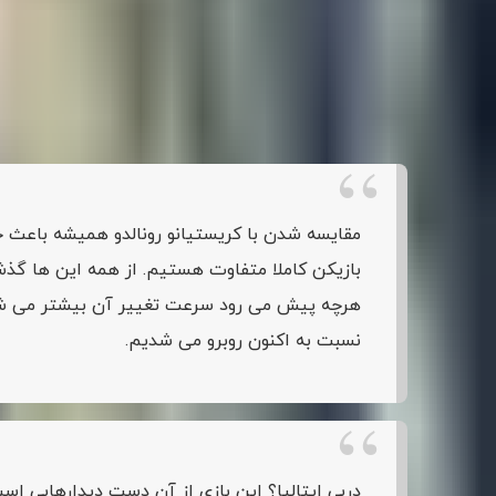
مریخی هیچ وجه اشتراکی میان خود و فوق ستاره پرتغالی نمی 
طرفداری-
رونالدو نازاریو،
در آستانه دربی ایتالیا
بین یوونتوس-ا
رونالدو در مورد مقایسه شدنش با کریستیانو رونالدو گفت:
مقایسه شدن با کریستیانو رونالدو همیشه باعث 
هرچه پیش می رود سرعت تغییر آن بیشتر می شود. 
نسبت به اکنون روبرو می شدیم.