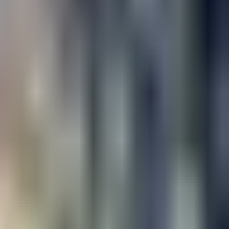
رونالدو نازاریو: مقایسه شدن با کریستیانو رونالدو همیشه باعث خند
۱۴٬۲۴۳
بازدید
جمعه ۱۶ آذر ۱۳۹۷ - ۱۸:۳۱
محمد رضایی