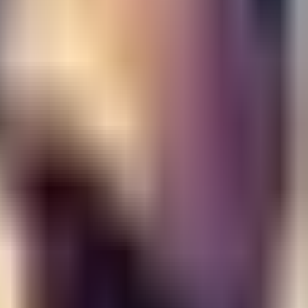
ه من شده است؛ دربی ایتالیای سال 1998، رسوایی و افتضاح بزرگی بود