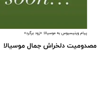
پیام وینیسیوس به موسیالا: «زود برگرد»
مصدومیت دلخراش جمال موسیالا