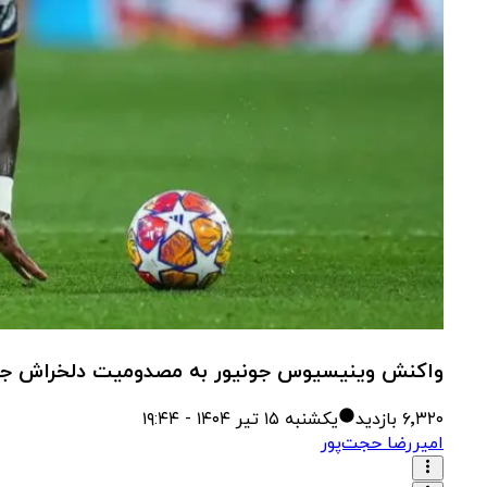
واکنش وینیسیوس جونیور به مصدومیت دلخراش جم
۶٬۳۲۰
بازدید
یکشنبه ۱۵ تیر ۱۴۰۴ - ۱۹:۴۴
امیررضا حجت‌پور