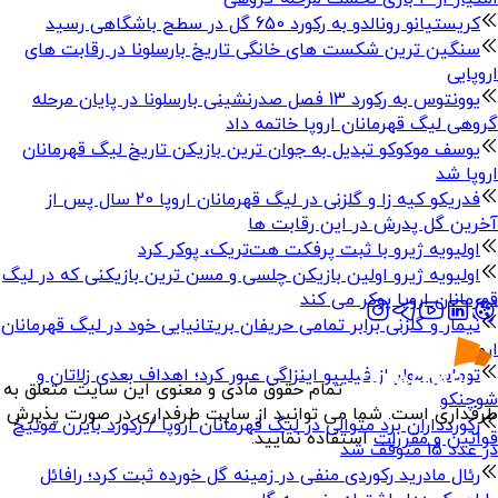
کریستیانو رونالدو به رکورد 650 گل در سطح باشگاهی رسید
سنگین ترین شکست های خانگی تاریخ بارسلونا در رقابت های
اروپایی
یوونتوس به رکورد 13 فصل صدرنشینی بارسلونا در پایان مرحله
گروهی لیگ قهرمانان اروپا خاتمه داد
یوسف موکوکو تبدیل به جوان ترین بازیکن تاریخ لیگ قهرمانان
اروپا شد
فدریکو کیه زا و گلزنی در لیگ قهرمانان اروپا 20 سال پس از
آخرین گل پدرش در این رقابت ها
اولیویه ژیرو با ثبت پرفکت هت‌تریک، پوکر کرد
اولیویه ژیرو اولین بازیکن چلسی و مسن ترین بازیکنی که در لیگ
قهرمانان اروپا پوکر می کند
نیمار و گلزنی برابر تمامی حریفان بریتانیایی خود در لیگ قهرمانان
اروپا
توماس مولر از فیلیپو اینزاگی عبور کرد؛ اهداف بعدی زلاتان و
تمام حقوق مادی و معنوی این سایت متعلق به
شوچنکو
طرفداری است. شما می توانید از سایت طرفداری در صورت پذیرش
رکوردداران برد متوالی در لیگ قهرمانان اروپا / رکورد بایرن مونیخ
قوانین و مقررات
استفاده نمایید.
در عدد 15 متوقف شد
رئال مادرید رکوردی منفی در زمینه گل خورده ثبت کرد؛ رافائل