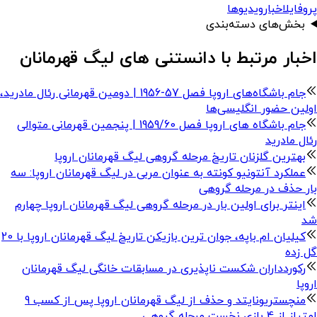
پروفایل
اخبار
ویدیوها
بخش‌های دسته‌بندی
اخبار مرتبط با دانستنی های لیگ قهرمانان
جام باشگاه‌‌های اروپا فصل 57-1956 | دومین قهرمانی رئال مادرید،
اولین حضور انگلیسی‌ها
جام باشگاه های اروپا فصل 1959/60 | پنجمین قهرمانی متوالی
رئال مادرید
بهترین گلزنان تاریخ مرحله گروهی لیگ قهرمانان اروپا
عملکرد آنتونیو کونته به عنوان مربی در لیگ قهرمانان اروپا: سه
بار حذف در مرحله گروهی
اینتر برای اولین بار در مرحله گروهی لیگ قهرمانان اروپا چهارم
شد
کیلیان ام باپه، جوان ترین بازیکن تاریخ لیگ قهرمانان اروپا با 20
گل زده
رکوردداران شکست ناپذیری در مسابقات خانگی لیگ قهرمانان
اروپا
منچستریونایتد و حذف از لیگ قهرمانان اروپا پس از کسب 9
امتیاز از 4 بازی نخست مرحله گروهی