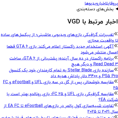
پروفایل
اخبار
ویدیوها
بخش‌های دسته‌بندی
اخبار مرتبط با VGD
تغییرات گرافیکی بازی‌های ویدیویی ماشینی؛ از پیکسل‌های ساده
تا واقعیت مجازی
آگهی استخدام جدید راکستار اعلام می‌کند: بازی GTA 6 قطعا
امسال منتشر می‌شود
برنامه راکستار در ده سال آینده؛ پشتیبانی از GTA 6، ساخت
Read Dead 3 و دیگر هیچ
سازنده بازی Stellar Blade به تمام کارمندان خود یک کنسول
PS5 Pro و ۳۴۰۰ دلار پاداش هدیه داد
مقایسه خوشحالی پس از گل در سه بازی UFL و eFootball و FC
25
مقایسه گرافیکی بازی UFL و FC 25؛ بازی رونالدو بهتر است یا
شرکت EA؟
تفاوت شبیه‌سازی کول پالمر در بازی‌های eFootball تا EA FC از
سال 2021 تا 2025
تیم منتخب بهترین فوتبالیست‌های تاریخ بازی‌های فیفا با حضور