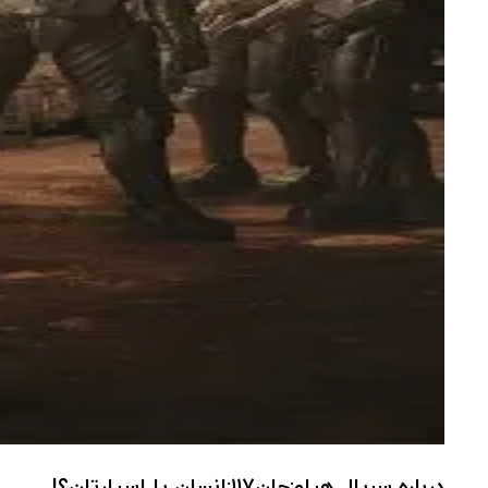
درباره سریال هیلو:جان۱۱۷:انسان یا اسپارتان؟!