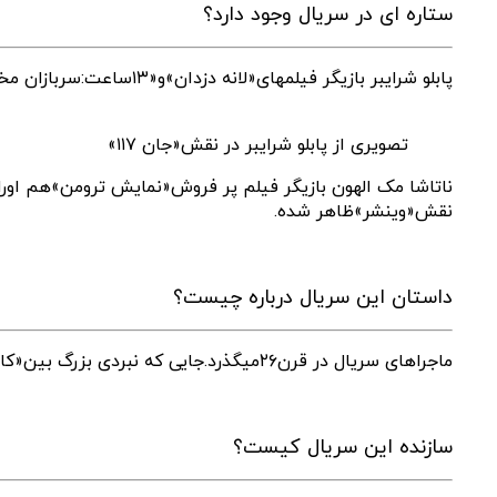
ستاره ای در سریال وجود دارد؟
پابلو شرایبر بازیگر فیلمهای«لانه دزدان»و«۱۳ساعت:سربازان مخفی بنغازی»بازیگر اصلی این سریال است.
تصویری از پابلو شرایبر در نقش«جان ۱۱۷»
ناتاشا مک الهون بازیگر فیلم پر فروش«نمایش ترومن»هم اورا
نقش«وینشر»ظاهر شده.
داستان این سریال درباره چیست؟
ماجراهای سریال در قرن۲۶میگذرد.جایی که نبردی بزرگ بین«کاوننت ها»و انسان ها میگذرد.جایی که فرمانده ارشد جان ۱۱۷ و اعضای گروهش با اتفاقات عجیبی مواجه میشوند.
سازنده این سریال کیست؟