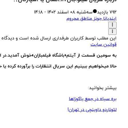
۷۹۲
بازدید
سه‌شنبه ۰۸ اسفند ۱۴۰۲ - ۱۴:۱۸
ایندیانا جونز مناطق محروم
این مطلب توسط کاربران طرفداری ارسال شده است و دیدگاه 
قوانین سایت
به سومین قسمت از آیتم«باشگاه فیلمبازان»خوش آمدید.در ا
حالا میخواهیم ببینیم این سریال انتظارات را برآورده کرده یا خ
بیشتر بخوانید:
بره سیاه در جمع یاکوزاها
لئوناردو داوینچی در تهران!