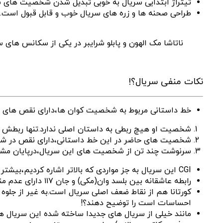
تیتراژ ابتدایی سریال به خوبی تبدیل شدن شخصیت های سر
طراحی صحنه ها و زره های سریال خوب و قابل قبول است.
ناتاشا مک الهون و پابلو شرایبر در یکی از سکانس های س
نکات منفی سریال؟!
خط داستانی مربوط به شخصیت کوان ها،دارای نقص های ز
شخصیت او هیچ ربطی به داستان اصلی ندارد.تنها ربطش این است که 
شخصیت های حاضر در این خط داستانی،دارای نقص در شخصیت
سرنوشت چند تن از شخصیت های این سریال،درپایان مش
CGI این سریال به جز مواردی که بالاتر اشاره کردیم،بیشتر انیمیشنی‌ ست.این موضوع در مبارزه پایانی قسمت نهم نمود بیشتری پیدا میکند.
رابطه عاشقانه بین بلسد وان(مکی) و جان ۱۱۷ دارای عدم منطق روایی ست.
کورتانا هم از نقاط ضعف اصلی سریال است.به غیر از جلو
احساسات است را توضیح دهند؟!
مانند خیلی از سریال های جدیدا ساخته شده این سریال 