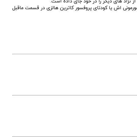
نژاد های دیگر را در خود جای داده است.
ل اقدام کای(تک تیرانداز گروه جان ۱۱۷)برای خارج کردن ساچمه هورمونی اش یا کودتای پروفسور کاترین هالزی در قسمت ماقبل