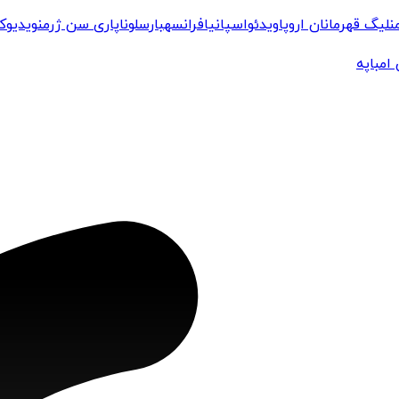
ن
لیگ قهرمانان اروپا
ویدئو
اسپانیا
فرانسه
بارسلونا
پاری سن ژرمن
ویدیو
کل
 امباپه