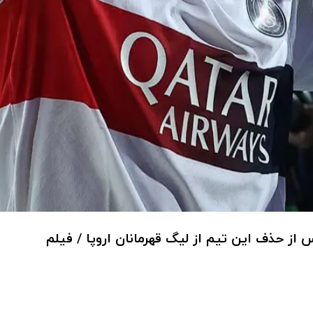
 از حذف این تیم از لیگ قهرمانان اروپا / فیلم