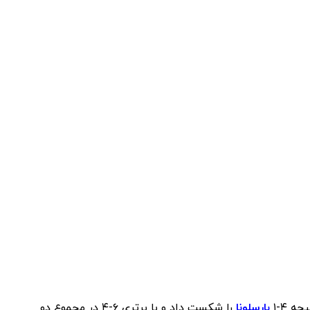
جه ۴-۱
بارسلونا
را شکست داد و با برتری ۶-۴ در مجموع دو