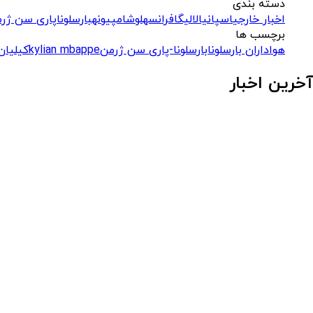
دسته بندی
اخبار خارجی
اسپانیا
لالیگا
فرانسه
لوشامپیونه
بارسلونا
پاری سن ژرم
برچسب ها
هواداران بارسلونا
بارسلونا-پاری سن ژرمن
kylian mbappe
کیلیان
آخرین اخبار