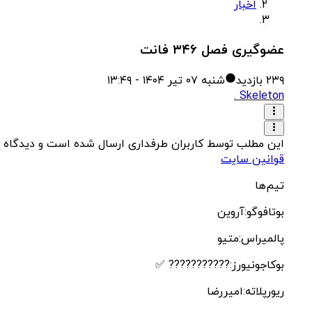
اخبار
عضوگیری فصل ۳۴۶ فانت
۲۳۹
بازدید
شنبه ۰۷ تیر ۱۴۰۴ - ۱۳:۴۹
‌Skeleton .
این مطلب توسط کاربران طرفداری ارسال شده است و دیدگاه 
قوانین سایت
تیم‌ها
بوتافوگو:آروین
پالمیراس:متیو
بوکاجونیورز:??????????? ✅
ریورپلاته:امیررضا