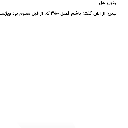
بدون نقل
پ.ن: از الان گفته باشم فصل ۳۵۰ که از قبل معلوم بود ویژست اون هیچ فصل ۳۶۰ هم به مناسبت برگشتنم ویژه میزارم( فقط همین یه بار یهو سر فصل ۳۷۰ نیاید بگید چرا ویژه نیست)