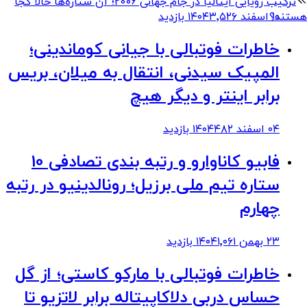
ترکیب رویایی ایتالیا در جام جهانی 2006؛ آن ستاره‌ها حالا کجا
هستند؟
۱۰ اسفند ۱۴۰۴
۳٬۵۲۶
بازدید
خاطرات فوتبالی با جیانی کوماندینی؛
المپیک سیدنی، انتقال به میلان، بریس
برابر اینتر و دیگر هیچ
۰۴ اسفند ۱۴۰۴
۴۸۲
بازدید
فابیو کاناوارو و رتبه بندی تصادفی 10
ستاره تیم ملی برزیل؛ رونالدینیو در رتبه
چهارم
۲۳ بهمن ۱۴۰۴
۱٬۰۶۱
بازدید
خاطرات فوتبالی با مارکو کاستی؛ از گل
حساس دربی دلاکاپیتاله برابر لاتزیو تا