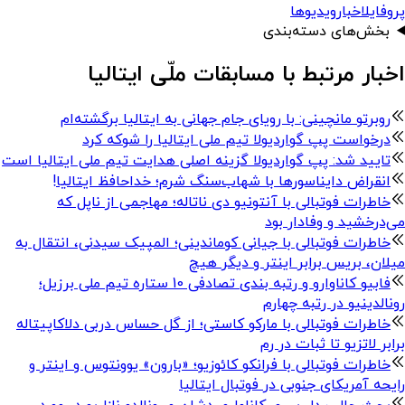
پروفایل
اخبار
ویدیوها
بخش‌های دسته‌بندی
اخبار مرتبط با مسابقات ملّی ایتالیا
روبرتو مانچینی: با رویای جام جهانی به ایتالیا برگشته‌ام
درخواست پپ گواردیولا تیم ملی ایتالیا را شوکه کرد
تایید شد: پپ گواردیولا گزینه اصلی هدایت تیم ملی ایتالیا است
انقراض دایناسورها با شهاب‌سنگ شرم؛ خداحافظ ایتالیا!
خاطرات فوتبالی با آنتونیو دی ناتاله؛ مهاجمی از ناپل که
می‌درخشید و وفادار بود
خاطرات فوتبالی با جیانی کوماندینی؛ المپیک سیدنی، انتقال به
میلان، بریس برابر اینتر و دیگر هیچ
فابیو کاناوارو و رتبه بندی تصادفی 10 ستاره تیم ملی برزیل؛
رونالدینیو در رتبه چهارم
خاطرات فوتبالی با مارکو کاستی؛ از گل حساس دربی دلاکاپیتاله
برابر لاتزیو تا ثبات در رم
خاطرات فوتبالی با فرانکو کائوزیو؛ «بارون» یوونتوس و اینتر و
رایحه آمریکای جنوبی در فوتبال ایتالیا